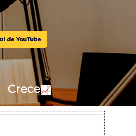
nal de YouTube
Crece
📈